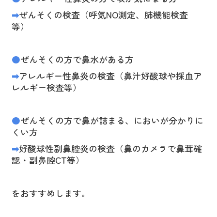
➡
ぜんそくの検査（呼気
NO
測定、肺機能検査
等）
●
ぜんそくの方で鼻水がある方
➡
アレルギー性鼻炎の検査（鼻汁好酸球や採血ア
レルギー検査等）
●
ぜんそくの方で鼻が詰まる、においが分かりに
くい方
➡
好酸球性副鼻腔炎の検査（鼻のカメラで鼻茸確
認・副鼻腔
CT
等）
をおすすめします。