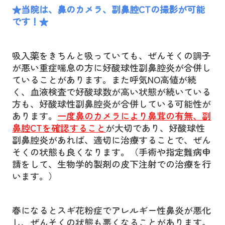
★当院は、鼻のカメラ、副鼻腔
CT
の撮影が可能
です！★
吸入薬をきちんと吸っていても、ぜんそくの調子
が悪い重症喘息の方に
好酸球性副鼻腔炎
が合併し
ていることがあります。
また呼気NO高値が続
く、血液検査で好酸球数が高い状態が続いている
方も、好酸球性副鼻腔炎が合併している可能性が
あります。
一度鼻のカメラにより鼻茸の有無、副
鼻腔
CT
を確認すること
が大切であり、
好酸球性
副鼻腔炎があれば、適切に治療することで、
ぜん
そくの状態も良くなります。（手術や指定難病申
請をして、
生物学的製剤の
皮下注射での治療を行
います。）
春になるとスギ花粉症でアレルギー性鼻炎が悪化
し、ぜんそくの状態も悪くなることがあります。