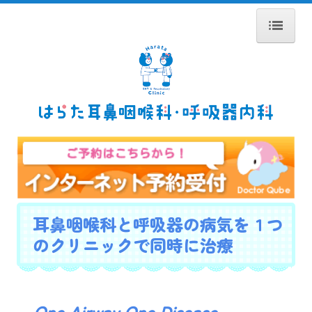
ホーム
医師紹介
診療のご案内
耳の疾患
鼻の疾患
喉の疾患
耳鼻咽喉科と呼吸器の病気を１つ
アレルギー性鼻炎
のクリニックで同時に治療
舌下免疫療法
呼吸器内科
～
One Airway One Disease