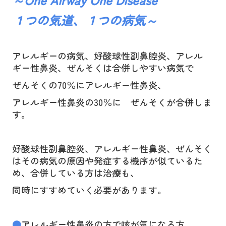
ぜんそく
１つの気道、１つの病気～
アレルギー科
生活習慣病・内科
アレルギーの病気、好酸球性副鼻腔炎、アレル
予防接種
ギー性鼻炎、ぜんそくは合併しやすい病気で
ぜんそくの
70
％にアレルギー性鼻炎、
禁煙外来
アレルギー性鼻炎の
30
％に ぜんそくが合併しま
健康診断
す。
施設・設備紹介
好酸球性副鼻腔炎、アレルギー性鼻炎、ぜんそく
交通案内
はその病気の原因や発症する機序が似ているた
め、合併している方は治療も、
耳鼻咽喉科と呼吸器の病気
同時にすすめていく必要があります。
●
アレルギー性鼻炎の方で咳が気になる方