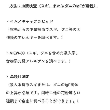
方法：血液検査（スギ、またはダニの
IgE
が陽性）
・
イムノキャップラピッド
（指先からの少量採血でスギ、ダニ等の８
種類のアレルギーを調べます。）
・
VIEW-39
（スギ、ダニを含めた吸入系、
食物系39種アレルゲンを調べます。）
・
単項目測定
（吸入系抗原スギまたは、ダニのIgE抗体
の上昇が必須です。
同時に他の花粉等も13
種類まで自由に調べることができます。）