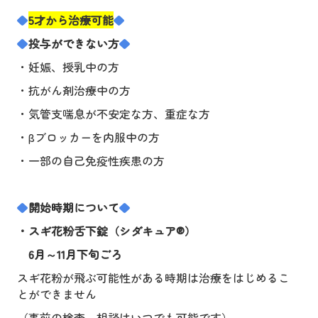
◆
5
才
から治療可能
◆
◆
投与ができない方
◆
・妊娠、授乳中の方
・抗がん剤治療中の方
・気管支喘息が不安定な方、重症な方
・βブロッカーを内服中の方
・一部の自己免疫性疾患の方
◆
開始時期について
◆
・スギ花粉舌下錠（シダキュア
®
）
6
月～
11
月下旬ごろ
スギ花粉が飛ぶ可能性がある時期は治療をはじめるこ
とができません
（事前の検査、相談はいつでも可能です）