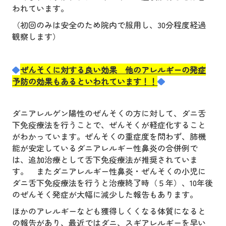
われています。
（初回のみは安全のため院内で服用し、
30
分程度経過
観察します）
◆
ぜんそくに対する良い効果 他のアレルギーの発症
予防の効果もあるといわれています！！
◆
ダニアレルゲン陽性のぜんそくの方に対して、ダニ舌
下免疫療法を行うことで、ぜんそくが軽症化すること
がわかっています。ぜんそくの重症度を問わず、肺機
能が安定しているダニアレルギー性鼻炎の合併例で
は、追加治療として舌下免疫療法が推奨されていま
す。
またダニアレルギー性鼻炎・ぜんそくの小児に
ダニ舌下免疫療法を行うと治療終了時（５年）、
10
年後
のぜんそく発症が大幅に減少した報告もあります。
ほかのアレルギーなども獲得しくくなる体質になると
の報告があり、最近ではダニ、スギアレルギーを早い