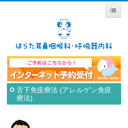
ホーム
医師紹介
診療のご案内
耳の疾患
鼻の疾患
喉の疾患
舌下免疫療法 (アレルゲン免疫
アレルギー性鼻炎
療法)
舌下免疫療法
呼吸器内科