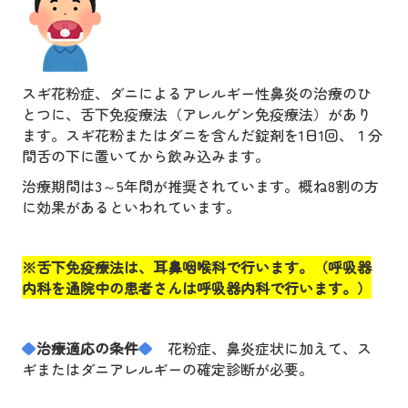
ぜんそく
アレルギー科
生活習慣病・内科
スギ花粉症、ダニによるアレルギー性鼻炎の治療のひ
とつに、舌下免疫療法（アレルゲン免疫療法）があり
予防接種
ます。スギ花粉またはダニを含んだ錠剤を
1
日
1
回、１分
間舌の下に置いてから飲み込みます。
禁煙外来
治療期間は
3
～
5
年間が推奨されています。概ね
8
割の方
健康診断
に効果があるといわれています。
施設・設備紹介
※舌下免疫療法は、耳鼻咽喉科で行います。（呼吸器
交通案内
内科を通院中の患者さんは呼吸器内科で行います。）
耳鼻咽喉科と呼吸器の病気
◆
治療適応の条件
◆
花粉症、鼻炎症状に加えて、ス
ギまたはダニアレルギーの確定診断が必要。