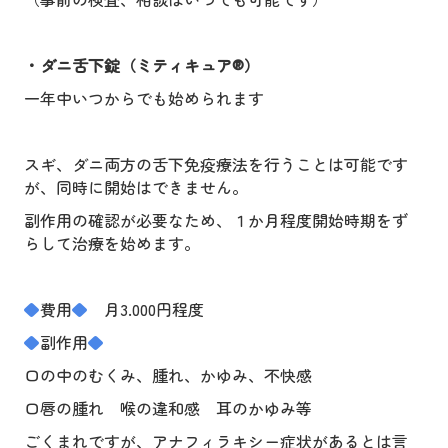
・ダニ舌下錠（ミティキュア
®
）
一年中いつからでも始められます
スギ、ダニ両方の舌下免疫療法を行うことは可能です
が、同時に開始はできません。
副作用の確認が必要なため、１か月程度開始時期をず
らして治療を始めます。
◆
費用
◆
月
3.000
円程度
◆
副作用
◆
口の中のむくみ、腫れ、かゆみ、不快感
口唇の腫れ 喉の違和感 耳のかゆみ等
ごくまれですが、アナフィラキシー症状があるとは言