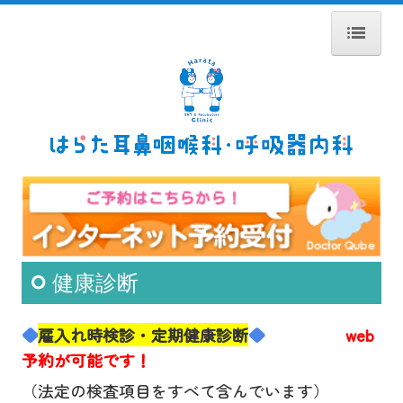
ホーム
医師紹介
診療のご案内
耳の疾患
鼻の疾患
喉の疾患
健康診断
アレルギー性鼻炎
◆
雇入れ時検診・定期健康診断
◆
web
舌下免疫療法
予約が可能です！
呼吸器内科
（法定の検査項目をすべて含んでいます）