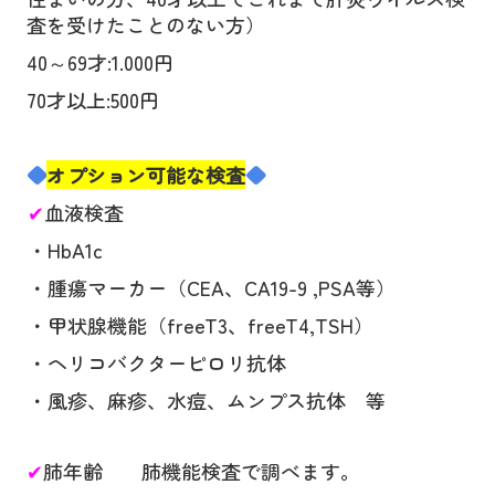
査を受けたことのない方）
40
～
69
才
:1.000
円
70
才以上
:500
円
◆
オプション可能な検査
◆
✔
血液検査
・
HbA1c
・腫瘍マーカー（
CEA
、
CA19-9 ,PSA
等）
・甲状腺機能（
freeT3
、
freeT4,TSH
）
・ヘリコバクターピロリ抗体
・風疹、麻疹、水痘、ムンプス抗体 等
✔
肺年齢 肺機能検査で調べます。