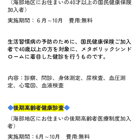
（海部地区にお住まいの
40
才以上の国民健康保険
加入者）
実施期間：６月～
10
月 費用
:
無料
生活習慣病の予防のために、国民健康保険ご加入
者で
40
歳以上の方を対象に、メタボリックシンド
ロームに着目した健診を行うものです。
内容：診察、問診、身体測定、尿検査、血圧測
定、心電図、血液検査
◆
後期高齢者健康診査
◆
（海部地区にお住まいの後期高齢者医療制度加入
者）
実施期間：
6
月～
10
月 費用
:
無料