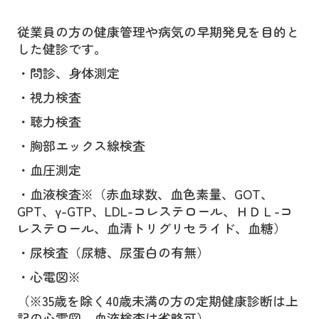
ぜんそく
従業員の方の健康管理や病気の早期発見を目的と
アレルギー科
した健診です。
生活習慣病・内科
・問診、身体測定
予防接種
・視力検査
・聴力検査
禁煙外来
・胸部エックス線検査
健康診断
・血圧測定
施設・設備紹介
・血液検査※（赤血球数、血色素量、
GOT
、
GPT
、γ
-GTP
、
LDL-
コレステロール、
ＨＤＬ
-
コ
交通案内
レステロール、血清トリグリセライド、血糖）
耳鼻咽喉科と呼吸器の病気
・尿検査（尿糖、尿蛋白の有無）
・心電図※
（※
35
歳を除く
40
歳未満の方の定期健康診断は上
記の心電図、血液検査は省略可）