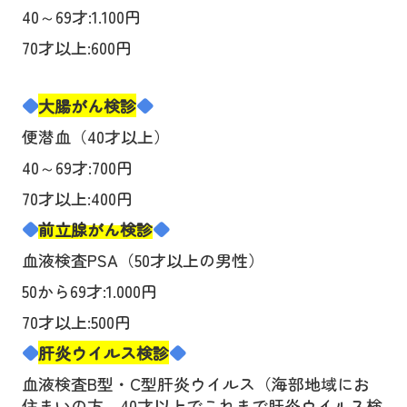
40
～
69
才
:1.100
円
70
才以上
:600
円
◆
大腸がん検診
◆
便潜血（
40
才以上）
40
～
69
才
:700
円
70
才以上
:400
円
◆
前立腺がん検診
◆
血液検査
PSA
（
50
才以上の男性）
50
から
69
才
:1.000
円
70
才以上
:500
円
◆
肝炎ウイルス検診
◆
血液検査
B
型・
C
型肝炎ウイルス（海部地域にお
住まいの方、
40
才以上でこれまで肝炎ウイルス検